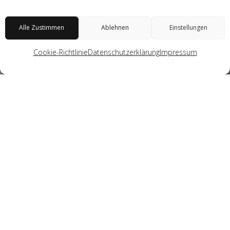
Alle Zustimmen
Ablehnen
Einstellungen
Cookie-Richtlinie
Datenschutzerklärung
Impressum
Das Kesselhaus in Berlin Kreuzberg hat ab 1900 für die
Industriehöfe am Osthafen um die 30.000 qm
Gewerbefläche mit Dampf beheizt.
Nachdem das Areal ab 2007 an das Fernwärmenetz
angeschlossen wurde, blieb das Denkmal ungenutzt.
Insbesondere die Gebäudehülle mit den bauzeitlichen
Stahlfenstern und der imposante Schornstein waren aus
denkmalpflegerischer Sicht zu erhalten. Aufgrund der
großen Nachfrage nach Produktionsräumen auf dem
Areal wurde das Kesselhaus für eine