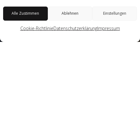
Alle Zustimmen
Ablehnen
Einstellungen
@lmp
Cookie-Richtlinie
Datenschutzerklärung
Impressum
Das als „Unité d‘Habitation, Type Berlin“
bezeichnete und unter Denkmalschutz stehende
Gebäude wurde von Le Corbusier für die
Internationale Bauausstellung von 1957 (Interbau)
entworfen und in den Jahren 1956 bis 1958
errichtet. Es umfasst 530 Wohnungen auf 17
Geschossen.